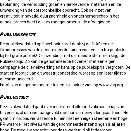
beplanting, de verhouding groen en niet-levende materialen en de
uitwerking van de oorspronkelijke opdracht. Ook de inzet van
creativiteit, innovatie, duurzaamheid en ondernemerschap in het
gehele proces heeft de jury meegenomen in de afwegingen.
Publieksprijs
De publiekwedstrijd op Facebook zorgt dankzij de foto’s en de
filmimpressies van de genomineerde tuinen voor veel extra publiciteit
bij het grote publiek! De inzending met de meeste stemmen krijgt de
Publieksprijs. Zo kan de genomineerde hovenier met een eigen
campagne de olievlekwerking én kans op de publieksprijs vergroten. De
start en looptijd van dit wedstrijdonderdeel wordt op een later tijdstip
gecommuniceerd.
Foto’s van de genomineerde tuinen zijn ook te zien op www.vhg.org.
Publiciteit
Deze vakwedstrijd gaat over inspirerend allround vakmanschap van
hoveniers, al dan niet aangevuld met hun samenwerkingspartners. Het
gaat om mooie, verrassende tuinen met een eigen sfeer en een hoge
PR-waarde. Het niveau van de genomineerde inzendingen is al jaren
hoog. De media-aandacht voor deze wedstrijd blijft daardoor