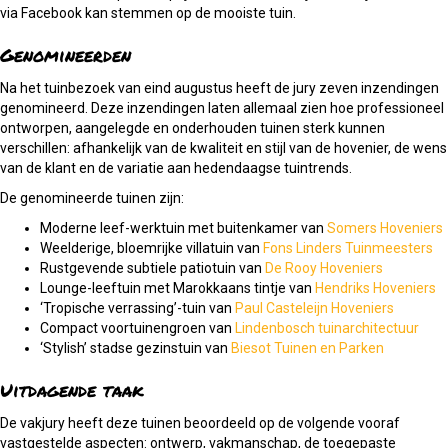
via Facebook kan stemmen op de mooiste tuin.
Genomineerden
Na het tuinbezoek van eind augustus heeft de jury zeven inzendingen
genomineerd. Deze inzendingen laten allemaal zien hoe professioneel
ontworpen, aangelegde en onderhouden tuinen sterk kunnen
verschillen: afhankelijk van de kwaliteit en stijl van de hovenier, de wens
van de klant en de variatie aan hedendaagse tuintrends.
De genomineerde tuinen zijn:
Moderne leef-werktuin met buitenkamer van
Somers Hoveniers
Weelderige, bloemrijke villatuin van
Fons Linders Tuinmeesters
Rustgevende subtiele patiotuin van
De Rooy Hoveniers
Lounge-leeftuin met Marokkaans tintje van
Hendriks Hoveniers
‘Tropische verrassing’-tuin van
Paul Casteleijn Hoveniers
Compact voortuinengroen van
Lindenbosch tuinarchitectuur
‘Stylish’ stadse gezinstuin van
Biesot Tuinen en Parken
Uitdagende taak
De vakjury heeft deze tuinen beoordeeld op de volgende vooraf
vastgestelde aspecten: ontwerp, vakmanschap, de toegepaste