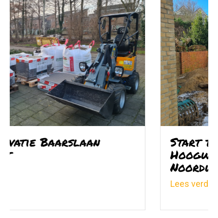
Start tuinrenovatie
Hoogwakersbosstraat
Noordwijk
ut
about Start tuinrenovatie Hoogwakersb
Lees verder