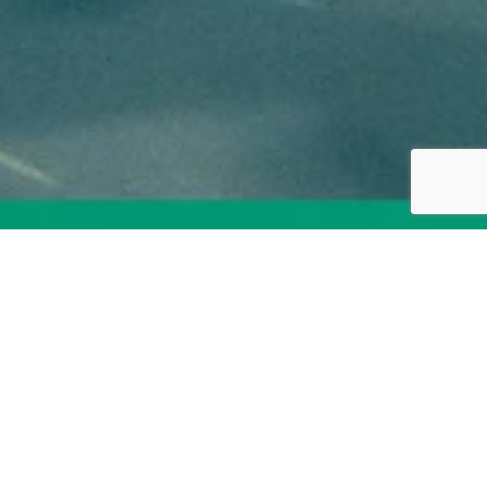
Lindenbosch is groenprofessional van
het jaar