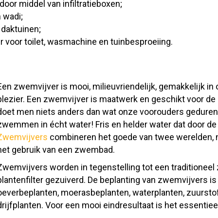
oor middel van infiltratieboxen;
 wadi;
 daktuinen;
 voor toilet, wasmachine en tuinbesproeiing.
Een zwemvijver is mooi, milieuvriendelijk, gemakkelijk in
plezier. Een zwemvijver is maatwerk en geschikt voor de
doet men niets anders dan wat onze voorouders geduren
zwemmen in écht water! Fris en helder water dat door de n
Zwemvijvers
combineren het goede van twee werelden, na
het gebruik van een zwembad.
Zwemvijvers worden in tegenstelling tot een traditioneel
plantenfilter gezuiverd. De beplanting van zwemvijvers is
oeverbeplanten, moerasbeplanten, waterplanten, zuurstof
drijfplanten. Voor een mooi eindresultaat is het essentiee