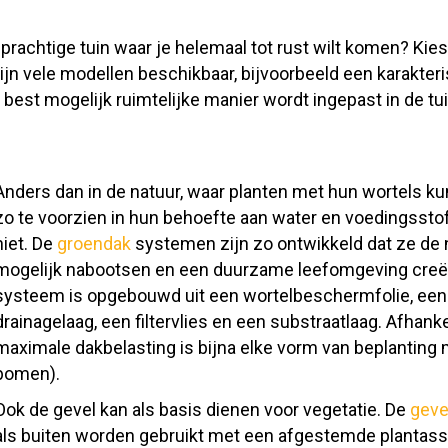
prachtige tuin waar je helemaal tot rust wilt komen? Kies
ijn vele modellen beschikbaar, bijvoorbeeld een karakter
 best mogelijk ruimtelijke manier wordt ingepast in de tui
Anders dan in de natuur, waar planten met hun wortels k
zo te voorzien in hun behoefte aan water en voedingssto
niet. De
groendak
systemen zijn zo ontwikkeld dat ze de 
mogelijk nabootsen en een duurzame leefomgeving creëren
systeem is opgebouwd uit een wortelbeschermfolie, ee
drainagelaag, een filtervlies en een substraatlaag. Afha
maximale dakbelasting is bijna elke vorm van beplanting m
bomen).
Ook de gevel kan als basis dienen voor vegetatie. De
geve
als buiten worden gebruikt met een afgestemde plantass